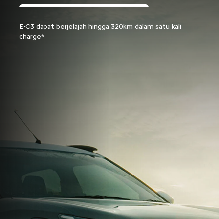
Ë-C3 dapat berjelajah hingga 320km dalam satu kali
Groun
charge*
yang 